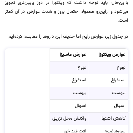
با‌این‌حال، باید توجه داشت که ویکتوزا در دوز پایین‌تری تجویز
می‌شود و از‌این‌رو معمولا احتمال بروز و شدت عوارض در آن کمتر
است.
در جدول زیر، عوارض رایج اما خفیف این داروها را مقایسه کرده‌ایم.
عوارض ویکتوزا
عوارض ماسیزا
تهوع
تهوع
استفراغ
استفراغ
یبوست
یبوست
اسهال
اسهال
کاهش اشتها
واکنش محل تزریق
سوء‌هاضمه
افت قند خون