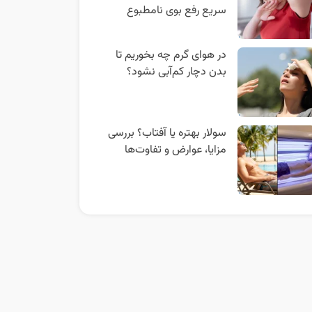
سریع رفع بوی نامطبوع
در هوای گرم چه بخوریم تا
بدن دچار کم‌آبی نشود؟
سولار بهتره یا آفتاب؟ بررسی
مزایا، عوارض و تفاوت‌ها
★
★
★
★
★
 هفته است زدممممم و کاهش وزن چشم گیری داشتم در کنار. (ورزش و رژیم)