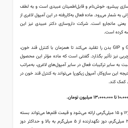
اروسازی پیشرو، خوش‌نام و قابل‌اطمینان عبیدی است و به لطف
انی به شمار می‌رود. ماده فعال به‌کاررفته در این آمپول لاغری از
 یعنی مانجارو است. شرکت داروسازی دکتر عبیدی نیز این
رضه کرده است.
زیکورپا با مکانیسم اثر دوگانه، هورمون‌های GLP-1 و GIP بدن را تقلید می‌کند تا همزمان با کنترل قند خون،
بی نیز تأثیر بگذارد. گفتنی‌ است که ماده مؤثر این محصول
سبت به سایر ترکیبات فعال در سایر آمپول‌های لاغری، به‌مراتب
یجه این سازوکار، آمپول زیکورپا می‌تواند به کنترل قند خون در
آمپول لاغری زیکورپا در دوزهای ۲٫۵، ۵، ۷٫۵، ۱۰، ۱۲٫۵ و ۱۵ میلی‌گرمی ارائه می‌شود و قیمت قلم‌ها می‌تواند بسته
به دوز متفاوت باشد. دوز شروع این محصول ۲٫۵ میلی‌گرم، دوز نگهدارنده از ۵ میلی‌گرم به بالا و حداکثر دوز