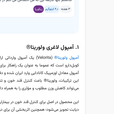
گذاشتم تنها عارضه ایی که من احساس می کنم در چن
3 هفته
4,0 کیلوگرم
زیکورپا
۱. آمپول لاغری ولوریتا®
آمپول ولوریتا®
(Velorita) یک آمپول وار
آمپول معادل اوزمپیک کانادایی وارد ایران شده و دقی
این ترکیبات، ولوریتا® باعث کنترل قند خون و
می‌تواند کاهش وزن مطلوب و مؤثری را به همراه دا
این محصول در اصل برای کنترل قند خون در بیماران
دیابت تجویز می‌شود؛ همچنین اثربخشی آن برای در