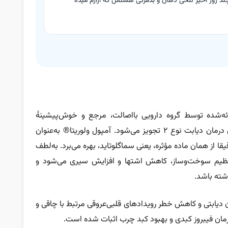
د روز اخیر تلخی دهان و بدمزگی هستش که آزارم میده
1 هفته
2,0 کیلوگرم
داتی ارائه‌شده توسط گروه دارویی بااصالت، مرجع و خوش‌پیشینۀ
کوبل‌دارو است که عموما به عنوان یک راهکار برای درمان دیابت نوع ۲ تجویز می‌شود. آمپول ولوریتا® به‌عنوان
قا از همان ماده مؤثره، یعنی سماگلوتاید، بهره می‌برد. به‌لطف
 تنظیم سوخت‌وساز، کاهش اشتها و افزایش سیری می‌شود و
شته باشد.
 دیابتی‌ و کاهش خطر رویدادهای قلبی‌عروقی مرتبط با چاقی و
مان فیبروز کبدی و بهبود کبد چرب اثبات شده است.