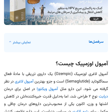
سرفصل‌ها
نمایش بیشتر
آمپول اوزمپیک چیست؟
آمپول لاغری اوزمپیک (Ozempic) یک داروی تزریقی با مادۀ فعال
سماگلوتاید (Semaglutide) است و جزو بهترین
آمپول‌ لاغری
در نظر
گرفته می شود. این دارو مثل
آمپول ویکتوزا
در اصل برای درمان
دیابت
نوع ۲ طراحی شد، اما به‌دلیل قدرت خیره‌کننده‌اش در کاهش
اشتها و وزن، اکنون یکی از محبوب‌ترین داروهای درمان چاقی و
مکملی برای
رژیم لاغری
در سراسر دنیاست. این دارو علاوه‌بر کنترل