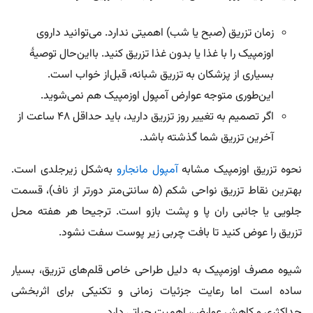
زمان تزریق (صبح یا شب) اهمیتی ندارد. می‌توانید داروی
اوزمپیک را با غذا یا بدون غذا تزریق کنید. با‌این‌حال توصیۀ
بسیاری از پزشکان به تزریق شبانه، قبل‌از خواب است.
این‌طوری متوجه عوارض آمپول اوزمپیک هم نمی‌شوید.
اگر تصمیم به تغییر روز تزریق دارید، باید حداقل ۴۸ ساعت از
آخرین تزریق شما گذشته باشد.
نحوه تزریق اوزمپیک مشابه
آمپول مانجارو
به‌شکل زیرجلدی است.
بهترین نقاط تزریق نواحی شکم (۵ سانتی‌متر دورتر از ناف)، قسمت
جلویی یا جانبی ران پا و پشت بازو است. ترجیحا هر هفته محل
تزریق را عوض کنید تا بافت چربی زیر پوست سفت نشود.
شیوه مصرف اوزمپیک به دلیل طراحی خاص قلم‌های تزریق، بسیار
ساده است اما رعایت جزئیات زمانی و تکنیکی برای اثربخشی
حداکثری و کاهش عوارض، اهمیت حیاتی دارد