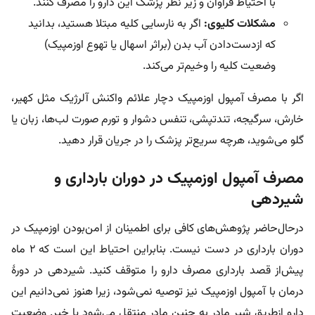
با احتیاط فراوان و زیر نظر پزشک این دارو را مصرف کنند.
مشکلات کلیوی:
اگر به نارسایی کلیه مبتلا هستید، بدانید
که ازدست‌دادن آب بدن (براثر اسهال یا تهوع اوزمپیک)
وضعیت کلیه را وخیم‌تر می‌کند.
اگر با مصرف آمپول اوزمپیک دچار علائم واکنش آلرژیک مثل کهیر،
خارش، سرگیجه، تندتپشی، تنفس دشوار و تورم صورت لب‌ها، زبان یا
گلو می‌شوید، هرچه سریع‌تر پزشک را در جریان قرار دهید.
مصرف آمپول اوزمپیک در دوران بارداری و
شیردهی
در‌حال‌حاضر پژوهش‌های کافی برای اطمینان از امن‌بودن اوزمپیک در
دوران بارداری در دست نیست. بنابراین احتیاط این است که ۲ ماه
پیش‌از قصد بارداری مصرف دارو را متوقف کنید. شیردهی در دورۀ
درمان با آمپول اوزمپیک نیز توصیه نمی‌شود، زیرا هنوز نمی‌دانیم این
دارو از‌طریق شیر مادر به جنین مادر منتقل می‌شود یا خیر. وضعیت