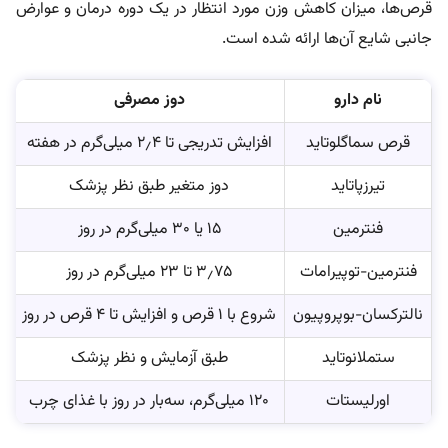
قرص‌ها، میزان کاهش وزن مورد انتظار در یک دوره درمان و عوارض
جانبی شایع آن‌ها ارائه شده است.
نام دارو
دوز مصرفی
م
قرص سماگلوتاید
افزایش تدریجی تا ۲٫۴ میلی‌گرم در هفته
تیرزپاتاید
دوز متغیر طبق نظر پزشک
فنترمین
۱۵ یا ۳۰ میلی‌گرم در روز
فنترمین-توپیرامات
۳٫۷۵ تا ۲۳ میلی‌گرم در روز
نالترکسان-بوپروپیون
شروع با ۱ قرص و افزایش تا ۴ قرص در روز
ستملانوتاید
طبق آزمایش و نظر پزشک
اورلیستات
۱۲۰ میلی‌گرم، سه‌بار در روز با غذای چرب