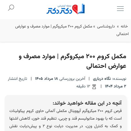
Ski
خانه
»
داروشناسی
»
مکمل کروم 200 میکروگرم | موارد مصرف و عوارض
t
احتمالی
conten
مکمل کروم 200 میکروگرم | موارد مصرف و
عوارض احتمالی
نویسنده:
نگاه درباری
|
آخرین بروزرسانی
18 مرداد 1405
|
تاریخ انتشار
2 مرداد 1404
|
12 دقیقه
آنچه در این مقاله خواهید خواند:
قرص کروم ۲۰۰ میکروگرم آپوویتال مکملی آلمانی حاوی کروم پیکولینات
است که با بهبود متابولیسم قند و چربی، تنظیم قند خون، کاهش اشتها
و کمک به کنترل وزن، در مدیریت دیابت نوع ۲ و پیش‌دیابت نقش