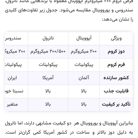
قرص کروم 200 میگروگرم آپوویتال معمولا با برندهایی مانند ناترول،
سندروس و یوروویتال مقایسه می‌شود. جدول زیر تفاوت‌های کلیدی
را نشان می‌دهد:
ویژگی
آپوویتال
ناترول
سندروس
دوز کروم
200 میکروگرم
200/500 میکروگرم
200 میکروگرم
فرم کروم
پیکولینات
پیکولینات
پیکولینات
کشور سازنده
آلمان
آمریکا
ایران
قابلیت جذب
بالا
بالا
نسبتا خوب
تأکید بر کیفیت
بالا
بالا
متغیر
بنابراین آپوویتال و یوروویتال هر دو کیفیت مشابهی دارند، اما ناترول
به دلیل دوز بالاتر و ساخت در کشور آمریکا کمی گران‌تر است.