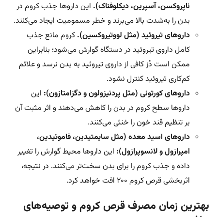
ناپروکسن، آسپرین، دیکلوفناک).
این داروها جذب کروم در
بدن را به‌شدت بالا می‌برند و خطر مسمومیت ایجاد می‌کنند.
داروهای تیروئید (مثل لووتیروکسین).
کروم مانع جذب
کامل داروی تیروئید در دستگاه گوارش می‌شود؛ بنابراین
ممکن است دُز کافی از داروی تیروئید به بدن نرسد و علائم
کم‌کاری تیروئید کنترل نشود.
داروهای کورتونی (مثل پردنیزولون و دگزامتازون):
این
داروها سطح کروم در بدن را کاهش می‌دهند و اثر مثبت آن
بر تنظیم قند خون را خنثی می‌کنند.
داروهای اسید معده (مثل سایمتیدین، فاموتیدین،
امپرازول و لانسوپرازول):
این داروها محیط گوارش را تغییر
داده و جذب کروم را برای بدن سخت‌تر می‌کنند. در نتیجه،
اثربخشی قرص کروم 200 افت خواهد کرد.
بهترین زمان مصرف قرص کروم و توصیه‌های