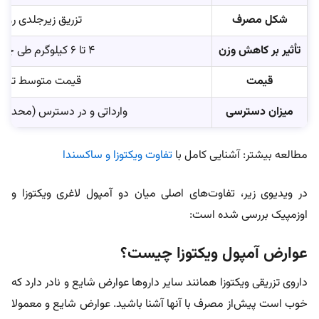
شکل مصرف
تزریق زیرجلدی روزان
تأثیر بر کاهش وزن
۴ تا ۶ کیلوگرم طی چند ماه
قیمت
قیمت متوسط تا بال
میزان دسترسی
وارداتی و در دسترس (محدو
مطالعه بیشتر: آشنایی کامل با
تفاوت ویکتوزا و ساکسندا
در ویدیوی زیر، تفاوت‌های اصلی میان دو آمپول لاغری ویکتوزا و
اوزمپیک بررسی شده است:
عوارض آمپول ویکتوزا چیست؟
داروی تزریقی ویکتوزا همانند سایر داروها عوارض شایع و نادر دارد که
خوب است پیش‌از مصرف با آنها آشنا باشید. عوارض شایع و معمولا