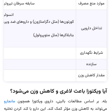
موارد منع مصرف
سابقه سرطان تیروئید (MTC)، سندرم MEN 2، حساسیت مفرط به دارو، سابقه پانکراتیت، نارسایی کلیوی، مشکلات شدید گوارشی، بارداری و شیردهی
انسولین، سولفونیل‌
کورتون‌ها (مثل دگزامتازون) و داروهای ضد ویروس 
تداخل دارویی
بتا‌بلاکرها (مثل متوپرولول)
شرایط نگهداری
سازنده
مقدار کاهش وزن
آیا ویکتوزا باعث لاغری و کاهش وزن می‌شود؟
بله. بر اساس مطالعات بالینی، داروی ویکتوزا همچون
مانجارو
می‌تواند به کاهش وزن مؤثر کمک کند. این دارو با کند کردن تخلیه