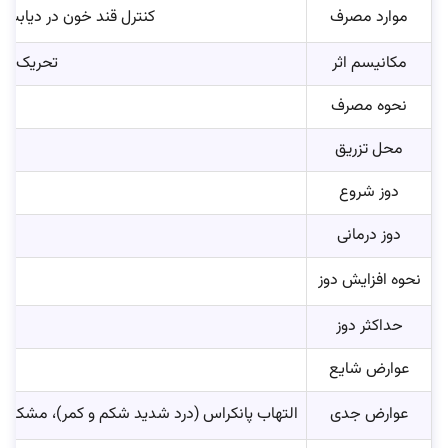
موارد مصرف
کنترل قند خون در دیابت نوع ۲، کاهش خطر رویدادهای قلبی‌عروقی مثل سکته و حمله قلبی، مدیریت وزن در افراد دارای اضافه وزن یا م
مکانیسم اثر
تحریک تر
نحوه مصرف
محل تزریق
دوز شروع
دوز درمانی
نحوه افزایش دوز
حداکثر دوز
عوارض شایع
عوارض جدی
التهاب پانکراس (درد شدید شکم و کمر)، مشکلات