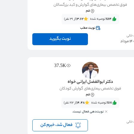
فوق تخصص بیماری‌های گوارش و کبد بزرگسالان
قم
٪64‌‌‌
توصیه شده
3.62
(از 31 نفر)
نوبت مطب
 خالی
نوبت بگیرید
د
37.5K
دکتر ابوالفضل ایرانی خواه
فوق تخصص بیماری‌های گوارش کودکان
قم
٪71‌‌‌
توصیه شده
4.48
(از 212 نفر)
نوبت‌دهی فعال نیست.
 خالی
فعال شد، خبرم کن