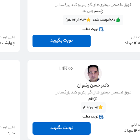
فوق تخصص بیماری‌های گوارش و کبد بزرگسالان
قم
، زنبیل آباد
٪87‌‌‌
توصیه شده
4.17
(از 52 نفر)
نوبت مطب
 خالی
اولین نوبت
نوبت بگیرید
اد
چهارشنبه 14 مردا
1.4K
دکتر حسن رضوان
فوق تخصص بیماری‌های گوارش و کبد بزرگسالان
قم
5
بدون نظر
نوبت مطب
 خالی
نوبت بگیرید
اولین نوبت
اد
ندارد