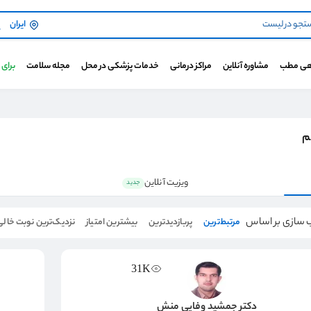
ایران
هی مطب
مشاوره آنلاین
مراکز درمانی
خدمات پزشکی در محل
مجله سلامت
برای
م
ویزیت آنلاین
جدید
 سازی بر اساس
مرتبط‌ترین
پربازدیدترین
بیشترین امتیاز
نزدیک‌ترین نوبت خالی
31K
دکتر جمشید وفایی منش