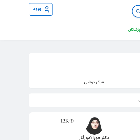
ورود
 پزشکان
مراکز درمانی
13K
دکتر حورا آموزگار