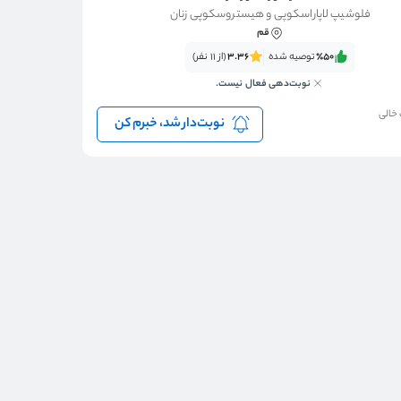
فلوشیپ لاپاراسکوپی و هیستروسکوپی زنان
قم
٪50‌‌‌
توصیه شده
3.36
(از 11 نفر)
نوبت‌دهی فعال نیست.
 خالی
نوبت‌دار شد، خبرم کن