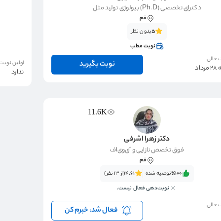
دکترای تخصصی (Ph.D) بیولوژی تولید مثل
قم
5
بدون نظر
نوبت مطب
 خالی
نوبت بگیرید
اولین نوبت
اد
ندارد
11.6K
دکتر زهرا اشرفی
فوق تخصص نازایی و آی‌وی‌اف
قم
٪100‌‌‌
توصیه شده
4.61
(از 13 نفر)
نوبت‌دهی فعال نیست.
 خالی
فعال شد، خبرم کن