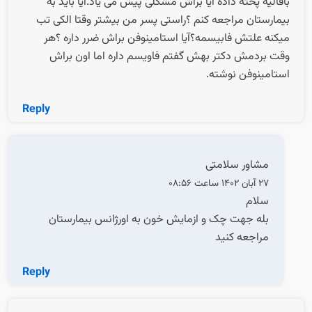
باقالیه پخته داده آیا براش مشکلی پیش می یاد.آیا باید به
بیمارستان مراجعه کنم ؟راستی پسر من بیشتر وقتا الکی تب
میکنه علتش فابیسمه؟آیا استامینوفن براش ضرر داره ؟هر
وقت بردمش دکتر بهش گفتم فاویسم داره اما اون براش
استامینوفن نوشته.
Reply
مشاور سلامتی
27 آبان 1402 ساعت 08:56
سلام
بله جهت چک و ازمایش خون به اورژانس بیمارستان
مراجعه کنید
Reply