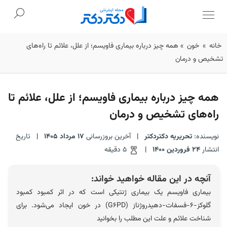
Ski
خانه
»
خون
»
همه‌ چیز درباره بیماری فاویسم؛ از علل، علائم تا راه‌های
t
تشخیص و درمان
conten
همه‌ چیز درباره بیماری فاویسم؛ از علل، علائم تا
راه‌های تشخیص و درمان
نویسنده:
تحریریه دکتردکتر
|
آخرین بروزرسانی
17 مرداد 1405
|
تاریخ
انتشار
24 فروردین 1400
|
5 دقیقه
آنچه در این مقاله خواهید خواند:
بیماری فاویسم یک بیماری ژنتیکی است که در اثر کمبود کمبود
گلوکز-۶-فسفات-دهیدروژناز (G6PD) در خون ایجاد می‌شود. برای
شناخت علائم و علت این مطلب را بخوانید