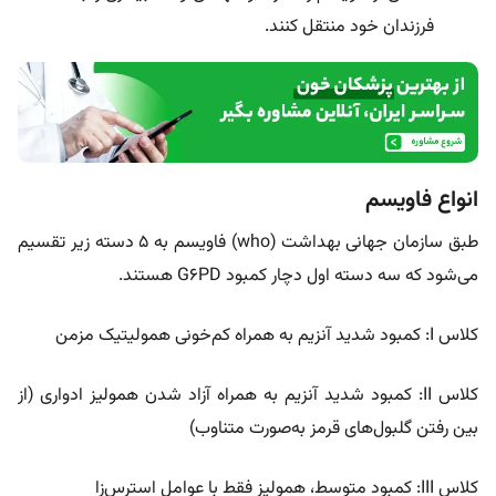
فرزندان خود منتقل کنند.
انواع فاویسم
طبق سازمان جهانی بهداشت (who) فاویسم به ۵ دسته زیر تقسیم
می‌شود که سه دسته اول دچار کمبود G6PD هستند.
کلاس I: کمبود شدید آنزیم به همراه کم‌خونی همولیتیک مزمن
کلاس II: کمبود شدید آنزیم به همراه آزاد شدن همولیز ادواری (از
بین رفتن گلبول‌های قرمز به‌صورت متناوب)
کلاس III: کمبود متوسط، همولیز فقط با عوامل استرس‌زا