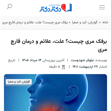
Ski
خانه
»
گوارش، کبد و صفرا
»
برفک مری چیست؟ علت، علائم و درمان قارچ مری
t
conten
برفک مری چیست؟ علت، علائم و درمان قارچ
مری
نویسنده:
نیلوفر شهدوست
|
آخرین بروزرسانی
14 مرداد 1405
|
تاریخ
انتشار
26 اردیبهشت 1401
|
5 دقیقه
گوارش، کبد و صفرا