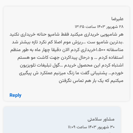
علیرضا
28 شهریور 1403 ساعت 13:25
هر شامپویی خریداری میکنید فقط شامپو حنانه خریداری نکنید
.بدترین شامپو ست …ریزش موم اصلا کم نکرد تازه بیشتر شد
متاسفانه 1.500خریداری کردم الان دقیقا چهار ماه به طور منظم
استفاده کردم … و درحال پیداکردن جهت کاشت مو هستم
اشتباه کردم این محصول خریدم …گول تبلیغات تلویزیون
خوردم… پشتیبانی گفت ما زنگ میزنیم عملکرد ش پیگیری
میکنیم که یک بار هم تماس نگرفتن
Reply
مشاور سلامتی
30 شهریور 1403 ساعت 11:09