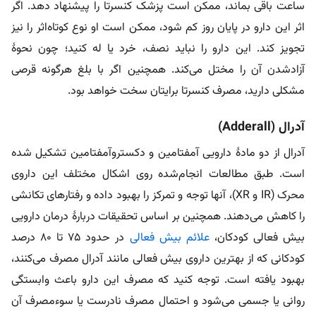
ساعت باقی بماند، ممکن است پزشک کنسرتا را پیشنهاد ‌دهد. اگر
اثر این دارو در پایان روز کم شود، ممکن است او نوع کوتاه‌اثر را نیز
تجویز کند. این دارو را نباید نصف، خرد یا له کنید؛ چون نحوۀ
آزادشدن آن را مختل می‌کند. همچنین اگر با بلغ هرگونه قرصی
مشکلی دارید، مصرف کنسرتا برایتان سخت خواهد بود.
آدرال (Adderall)
آدرال از دو مادۀ دارویی آمفتامین و دکستروآمفتامین تشکیل شده
است. طبق مطالعات انجام‌شده روی اشکال مختلف این داروی
محرک (IR و XR)، آنها توجه و تمرکز را بهبود داده و رفتارهای تکانشی
را کاهش می‌دهند. همچنین بر اساس تحقیقات دربارۀ درمان دارویی
بیش فعالی کودکان،
علائم بیش فعالی
در حدود ۷۵ تا ۸۰ درصد
کودکانی که از بهترین داروی بیش فعالی مانند آدرال مصرف می‌کنند،
بهبود یافته است. توجه کنید که مصرف این دارو باعث وابستگی
روانی یا جسمی می‌شود و احتمال مصرف نادرست یا سوءمصرف آن