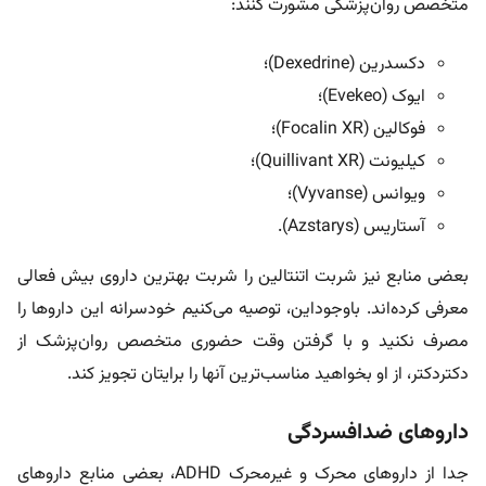
متخصص روان‌پزشکی مشورت کنند:
دکسدرین (Dexedrine)؛
ایوک (Evekeo)؛
فوکالین (Focalin XR)؛
کیلیونت (Quillivant XR)؛
ویوانس (Vyvanse)؛
آستاریس (Azstarys).
بعضی منابع نیز شربت اتنتالین را شربت بهترین داروی بیش فعالی
معرفی کرده‌اند. باوجوداین، توصیه می‌کنیم خودسرانه این داروها را
مصرف نکنید و با گرفتن وقت حضوری متخصص روان‌پزشک از
دکتردکتر، از او بخواهید مناسب‌ترین آنها را برایتان تجویز کند.
داروهای ضدافسردگی
جدا از داروهای محرک و غیرمحرک ADHD، بعضی منابع داروهای