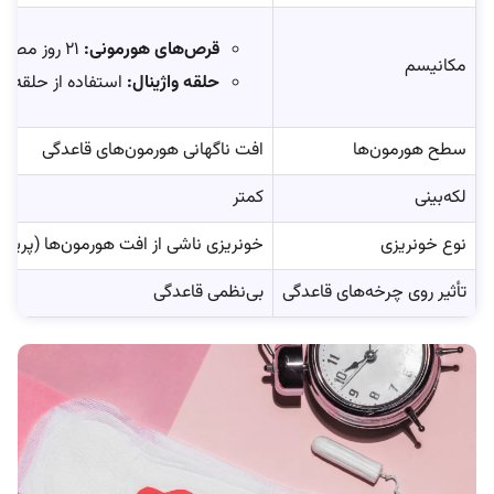
قرص‌های هورمونی:
۲۱ روز مصرف داروی فعال و سپس ۷ روز مصرف دارونما یا قطع آن؛
مکانیسم
حلقه واژینال:
استفاده از حلقه واژینال به‌مدت ۳ هفته متوالی و سپس ۱ هفته خارج کردن حلقه 
سطح هورمون‌ها
افت ناگهانی هورمون‌های قاعدگی
لکه‌بینی
کمتر
نوع خونریزی
خونریزی ناشی از افت هورمون‌ها (پریود
تأثیر روی چرخه‌های قاعدگی
بی‌نظمی قاعدگی