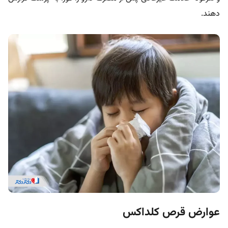
دهند.
عوارض قرص کلداکس