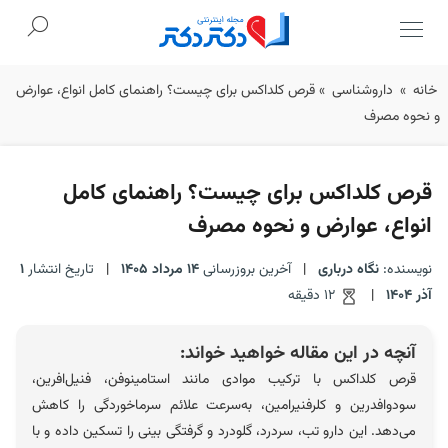
Ski
خانه
»
داروشناسی
»
قرص کلداکس برای چیست؟ راهنمای کامل انواع، عوارض
t
و نحوه مصرف
conten
قرص کلداکس برای چیست؟ راهنمای کامل
انواع، عوارض و نحوه مصرف
نویسنده:
نگاه درباری
|
آخرین بروزرسانی
14 مرداد 1405
|
تاریخ انتشار
1
آذر 1404
|
12 دقیقه
آنچه در این مقاله خواهید خواند:
قرص کلداکس با ترکیب موادی مانند استامینوفن، فنیل‌افرین،
سودوافدرین و کلرفنیرامین، به‌سرعت علائم سرماخوردگی را کاهش
می‌دهد. این دارو تب، سردرد، گلودرد و گرفتگی بینی را تسکین داده و با