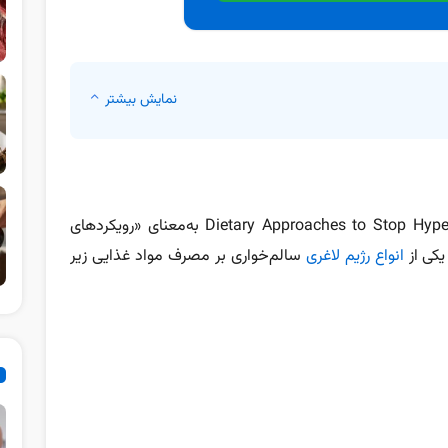
نمایش بیشتر
رژیم غذایی دش (DASH Diet) مخفف Dietary Approaches to Stop Hypertension به‌معنای «رویکردهای
یکی از
انواع رژیم لاغری
سالم‌خواری بر مصرف مواد غذایی زیر