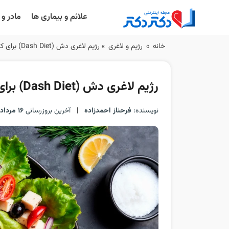
علائم و بیماری ها
مادر و
Ski
خانه
»
رژیم و لاغری
»
رژیم لاغری دش (Dash Diet) برای کنترل فشار خون و لاغری
t
conten
رژیم لاغری دش (Dash Diet) برای کنترل فشار خون و لاغری
نویسنده:
فرحناز احمدزاده
|
آخرین بروزرسانی
16 مرداد 1405