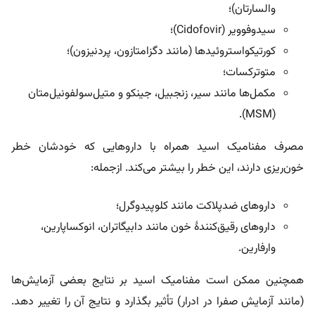
والسارتان)؛
سیدوفوویر (Cidofovir)؛
کورتیکواستروئیدها (مانند دگزامتازون، پردنیزون)؛
متوترکسات؛
مکمل‌ها مانند سیر، زنجبیل، جینکو و متیل‌سولفونیل‌متان
(MSM).
مصرف مفنامیک اسید همراه با داروهایی که خودشان خطر
خون‌ر‌یزی دارند، این خطر را بیشتر می‌کند. ازجمله:
داروهای ضدپلاکت مانند کلوپیدوگرل؛
داروهای رقیق‌کنندۀ خون مانند دابیگاتران، انوکساپارین،
وارفارین.
همچنین ممکن است مفنامیک اسید بر نتایج بعضی آزمایش‌ها
(مانند آزمایش صفرا در ادرار) تأثیر بگذارد و نتایج آن را تغییر دهد.