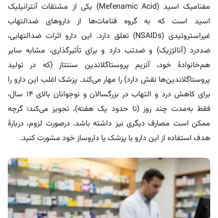
مفنامیک اسید (Mefenamic Acid) یکی از مشتقات آنترانیلیک
اسید است که به گروه فنامات‌ها از داروهای ضدالتهاب
غیراستروئیدی (NSAIDs) تعلق دارد. این دارو اثرات ضدالتهابی،
ضددرد (آنالژزیک) و ضدتب دارد و برای تأثیرگذاری، مشابه سایر
هم‌خانوادۀ خود، آنزیم پروستاگلاندین سنتتاز (که در تولید
پروستاگلاندین‌ها نقش دارد) را مهار می‌کند. پزشک اغلب این دارو را
برای کاهش درد و التهاب در بزرگسالان و نوجوانان بالای ۱۴ سال،
فقط به‌مدت چند روز (تا حدود یک هفته)، تجویز می‌کند؛ گرچه
ممکن است مصارف دیگری نیز داشته باشد. درصورت لزوم، دربارۀ
هدف استفاده از این دارو با پزشک یا داروساز خود مشورت کنید.