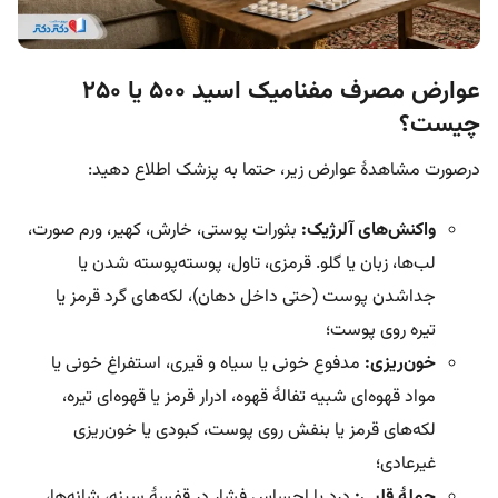
عوارض مصرف مفنامیک اسید 500 یا 250
چیست؟
درصورت مشاهدۀ عوارض زیر، حتما به پزشک اطلاع دهید:
واکنش‌های آلرژیک:
بثورات پوستی، خارش، کهیر، ورم صورت،
لب‌ها، زبان یا گلو. قرمزی، تاول، پوسته‌پوسته شدن یا
جداشدن پوست (حتی داخل دهان)، لکه‌های گرد قرمز یا
تیره روی پوست؛
خون‌ریزی:
مدفوع خونی یا سیاه و قیری، استفراغ خونی یا
مواد قهوه‌ای شبیه تفالۀ قهوه، ادرار قرمز یا قهوه‌ای تیره،
لکه‌های قرمز یا بنفش روی پوست، کبودی یا خون‌ریزی
غیرعادی؛
حملۀ قلبی:
درد یا احساس فشار در قفسۀ سینه، شانه‌ها،