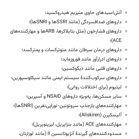
آنتی‌اسیدهای حاوی منیزیم هیدروکسید؛
داروهای ضدافسردگی (مانند SSRIها و SNRIها)؛
داروهای فشارخون (مثل بتابلاکرها، ARBها و مهارکننده‌های
ACE)؛
داروهای درمان سرطان مانند متوترکسات و پمترکسد؛
داروهای ادرارآور مانند فوروزماید؛
داروهای قلبی مانند دیگوکسین؛
داروهای سرکوب‌کنندۀ سیستم ایمنی مانند سیکلوسپورین؛
لیتیوم (برای اختلالات روانی)؛
سایر مسکن‌ها، به‌ویژه داروهای NSAID و آسپرین؛
مهارکننده‌های بازجذب سروتونین-نوراپی‌نفرین (SNRIها)؛
آلیسکیرن (Aliskiren)؛
مهارکننده‌های ACE (مانند بنزاپریل، لیزینوپریل)؛
مسدودکننده‌های گیرندۀ آنژیوتانسین II (مانند لوزارتان،