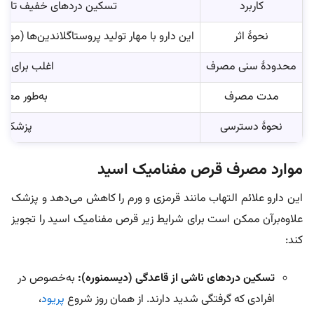
کاربرد
تسکین دردهای خفیف تاحدی
نحوۀ اثر
این دارو با مهار تولید پروستاگلاندین‌ها (مواد
محدودۀ سنی مصرف
اغلب برای افراد بالای ۱۴ 
مدت مصرف
به‌‎طور معمول چند روز تا حداکثر یک هفته
نحوۀ دسترسی
پزشک با
موارد مصرف قرص مفنامیک اسید
این دارو علائم التهاب مانند قرمزی و ورم را کاهش می‌دهد و پزشک
علاوه‌برآن ممکن است برای شرایط زیر قرص مفنامیک اسید را تجویز
کند:
تسکین دردهای ناشی از قاعدگی (دیسمنوره):
به‌خصوص در
افرادی که گرفتگی شدید دارند. از همان روز شروع
پریود
،