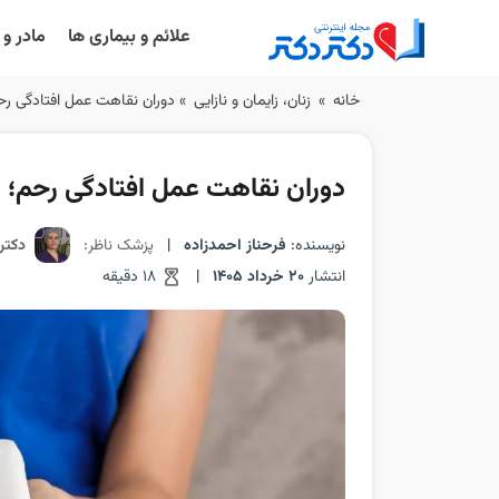
علائم و بیماری ها
مادر و
Ski
خانه
»
زنان، زایمان و نازایی
»
دوران نقاهت عمل افتادگی رح
t
conten
دوران نقاهت عمل افتادگی رحم؛ 
نویسنده:
فرحناز احمدزاده
|
پزشک ناظر:
دکتر
انتشار
20 خرداد 1405
|
18 دقیقه