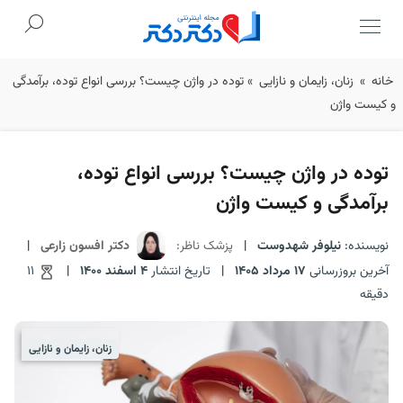
Ski
خانه
»
زنان، زایمان و نازایی
»
توده در واژن چیست؟ بررسی انواع توده، برآمدگی
t
و کیست واژن
conten
توده در واژن چیست؟ بررسی انواع توده،
برآمدگی و کیست واژن
نویسنده:
نیلوفر شهدوست
|
پزشک ناظر:
دکتر افسون زارعی
|
آخرین بروزرسانی
17 مرداد 1405
|
تاریخ انتشار
4 اسفند 1400
|
11
دقیقه
زنان، زایمان و نازایی