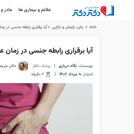
علائم و بیماری ها
مادر و
Ski
خانه
»
زنان، زایمان و نازایی
»
آیا برقراری رابطه جنسی در ز
t
conten
آیا برقراری رابطه جنسی در زمان
نویسنده:
نگاه درباری
|
پزشک ناظر:
دکتر مریم 
انتشار
10 مرداد 1402
|
6 دقیقه