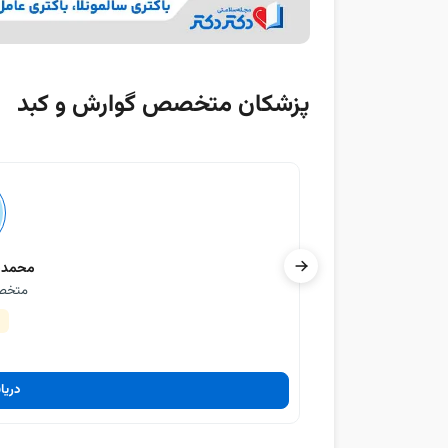
پزشکان متخصص گوارش و کبد
محمدح
متخصص
دریا