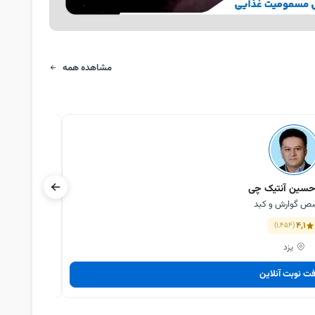
مشاهده همه
سین آنتیک چی
 گوارش و کبد
4,1
(1,454)
یزد
فت نوبت آنلاین