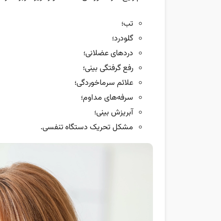
تب؛
گلودرد؛
دردهای عضلانی؛
رفع گرفتگی بینی؛
علائم سرماخوردگی؛
سرفه‌های مداوم؛
آبریزش بینی؛
مشکل تحریک دستگاه تنفسی.