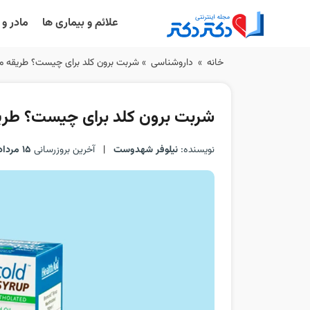
علائم و بیماری ها
مادر و
Ski
خانه
»
داروشناسی
»
شربت برون کلد برای چیست؟ طریقه 
t
conten
شربت برون کلد برای چیست؟ طر
نویسنده:
نیلوفر شهدوست
|
آخرین بروزرسانی
15 مرداد 1405