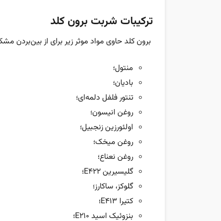
ترکیبات شربت برون کلد
برون کلد حاوی مواد موثر زیر برای از بین‌بردن مشک
منتول؛
بادیان؛
تنتور فلفل دلمه‌ای؛
روغن انیسون؛
اولئورزین زنجبیل؛
روغن میخک؛
روغن نعناع؛
​​گلیسیرین E422؛
گلوکز، ساکارز؛
کتیرا E413؛
بنزوئیک اسید E210؛