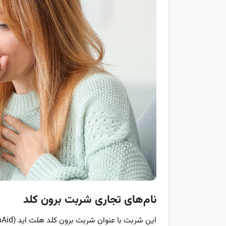
نام‌های تجاری شربت برون کلد
این شربت با عنوان شربت برون کلد هلث اید (Broncold HealthAid) در بازار عرضه می‌شود.