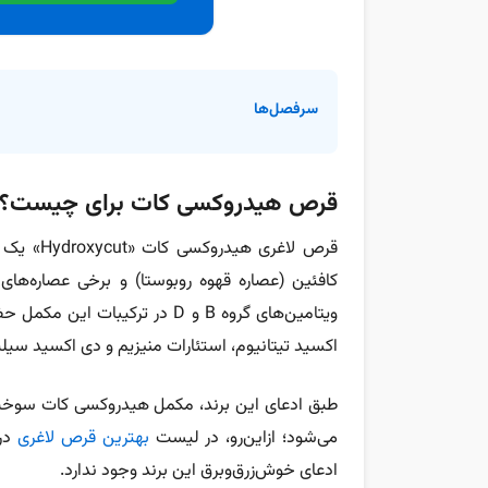
سرفصل‌ها
قرص هیدروکسی کات برای چیست؟
قرص لاغری هیدروکسی کات «Hydroxycut» یک
کافئین (عصاره قهوه روبوستا) و برخی عصاره‌ها
ویتامین‌های گروه B و D در ترکیب
اکسید تیتانیوم، استئارات منیزیم و دی اکسید سی
طبق ادعای این برند، مکمل‌ هیدروکسی کات سوخت‌و‌
می‌شود؛ از‌این‌رو، در لیست
بهترین قرص لاغری
در 
ادعای خوش‌زرق‌وبرق این برند وجود ندارد.