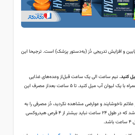
ین و افزایش تدریجی دُز (به‌دستور پزشک) است. ترجیحا این
نیم ساعت الی یک ساعت قبل‌از وعده‌های غذایی
اصلی (ترجیحا صبحانه و ناهار) این قرص را همراه با یک لیوان آب میل کنید. تا ۵ ساعت بعداز مصرف این
 علائم ناخوشایند و عوارضی مشاهده نکردید، دُز مصرفی را به
روزی ۴ قرص در ۲ نوبت برسانید. حواستان باشد که در طول ۲۴ ساعت نباید بیشتر از ۴ قرص هیدروکسی
د.