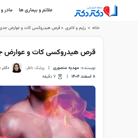
علائم و بیماری ها
مادر و
Ski
خانه
»
رژیم و لاغری
»
قرص هیدروکسی کات و عوارض جدی آ
t
conten
قرص هیدروکسی کات و عوارض جدی
نویسنده:
مهدیه منصوری
|
پزشک ناظر:
دکتر ب
8 اسفند 1404
|
7 دقیقه