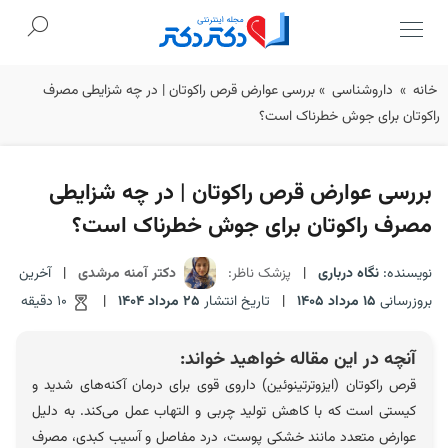
Ski
خانه
»
داروشناسی
»
بررسی عوارض قرص راکوتان | در چه شزایطی مصرف
t
راکوتان برای جوش خطرناک است؟
conten
بررسی عوارض قرص راکوتان | در چه شزایطی
مصرف راکوتان برای جوش خطرناک است؟
نویسنده:
نگاه درباری
|
پزشک ناظر:
دکتر آمنه مرشدی
|
آخرین
بروزرسانی
15 مرداد 1405
|
تاریخ انتشار
25 مرداد 1404
|
10 دقیقه
آنچه در این مقاله خواهید خواند:
قرص راکوتان (ایزوترتینوئین) داروی قوی برای درمان آکنه‌های شدید و
کیستی است که با کاهش تولید چربی و التهاب عمل می‌کند. به دلیل
عوارض متعدد مانند خشکی پوست، درد مفاصل و آسیب کبدی، مصرف