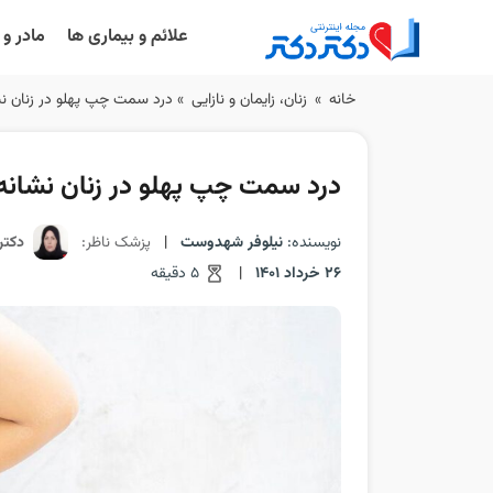
علائم و بیماری ها
مادر و
Ski
خانه
»
زنان، زایمان و نازایی
»
درد سمت چپ پهلو در زنان 
t
conten
درد سمت چپ پهلو در زنان نشان
نویسنده:
نیلوفر شهدوست
|
پزشک ناظر:
دکتر
26 خرداد 1401
|
5 دقیقه