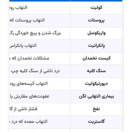
کولیت
التهاب روده که
پروستات
التهاب پروستات که باعث 
واریکوسل
بزرگ شدن و پیچ خوردگی رگ‌های ب
پانکراتیت
التهاب پانکراس که 
کیست تخمدان
مشکلات تخمدان که ممکن ا
سنگ کلیه
درد ناشی از سنگ کلیه چپ که با ع
دیورتیکولیت
التهاب کیسه‌های روده بز
بیماری التهابی لگن
عفونت‌های مقاربتی یا آندوم
نفخ
فشار ناشی از گازهای
گاستریت
التهاب معده که درد در س