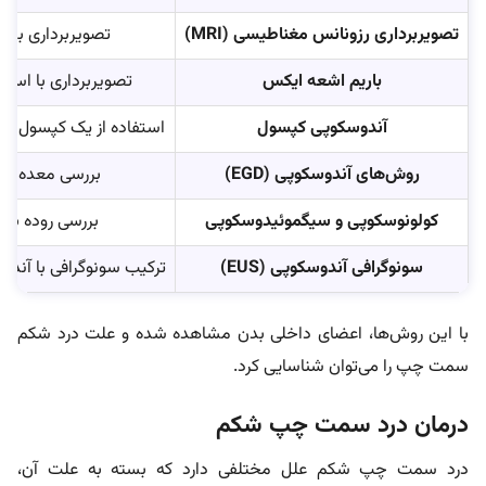
تصویربرداری رزونانس مغناطیسی (MRI)
تصویربرداری بدو
باریم اشعه ایکس
تصویربرداری با استف
آندوسکوپی کپسول
استفاده از یک کپسول کو
روش‌های آندوسکوپی (EGD)
بررسی معده و د
کولونوسکوپی و سیگموئیدوسکوپی
بررسی روده بزرگ
سونوگرافی آندوسکوپی (EUS)
ترکیب سونوگرافی با آندو
با این روش‌ها، اعضای داخلی بدن مشاهده شده و علت درد شکم
سمت چپ را می‌توان شناسایی کرد.
درمان درد سمت چپ شکم
درد سمت چپ شکم علل مختلفی دارد که بسته به علت آن،