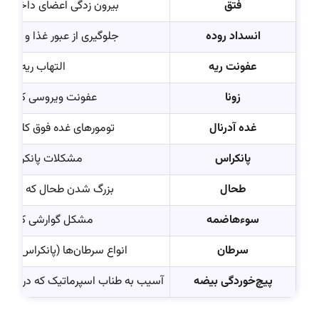
فتق
بیرون زدگی اعضای داخلی ب
انسداد روده
جلوگیری از عبور غذا و مای
عفونت ریه
التهاب ریه که
زونا
عفونت ویروسی که باع
غده آدرنال
تومورهای غده فوق کلیه ک
پانکراس
مشکلات پانکراس که
طحال
بزرگ شدن طحال که باعث
سوءهاضمه
مشکل گوارشی که درد
سرطان
انواع سرطان‌ها (پانکراس، م
پیچ‌خوردگی بیضه
آسیب به طناب اسپرماتیک که درد شدی