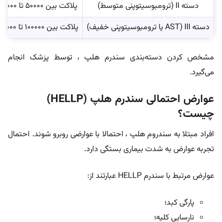
دسته II (ترومبوسیتوپنی متوسط)
پلاکت بین 50000 تا 100000 در هر میلی‌متر مکعب
دسته III (AST یا ترومبوسیتوپنی خفیف)
پلاکت بین 100000 تا 150000 در هر میلی‌متر مکعب
مشخص کردن دسته‌بندی سندرم هلپ ، توسط پزشک انجام
می‌گیرد.
عوارض احتمالی سندرم هلپ (HELLP)
چیست؟
افراد مبتلا به سندروم هلپ ، احتمالا با عوارضی روبرو شوند. احتمال
تجربه عوارض به شدت بیماری بستگی دارد.
عوارض مرتبط با سندرم HELLP عبارتند از:
پارگی کبد؛
نارسایی کلیه؛