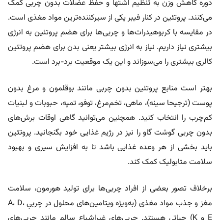
دوره کاهش وزن به تنظیم اشتها و حفظ عضلات بدون چربی کمک
می‌کنند. پروتئین در کنار فیبر یکی از سیرکننده‌ترین مواد مغذی است.
در مقایسه با کربوهیدرات‌ها و چربی‌ها برای هضم پروتئین به انرژی
بیشتری نیاز داریم. نیاز به انرژی بیشتر یعنی بدن برای هضم پروتئین
کالری بیشتری را می‌سوزاند و این یک موقعیت برد-برد است.
بهتر است منابع پروتئین بدون چربی مانند بوقلمون و مرغ بدون
پوست (ترجیحا سینه)، ماهی، تخم‌مرغ، توفو، تمپه، حبوبات و لبنیات
کم‌چرب را انتخاب کنید. همچنین می‌توانید گاهی اوقات برش‌های
بدون چربی گوشت گاو را نیز در رژیم غذایی خود بگنجانید. پروتئین
باید بخشی از هر وعده غذایی باشد تا به افزایش سیری و بهبود
سلامت متابولیک کمک کند.
برخلاف تصور بعضی از افراد چربی‌ها برای تولید هورمون، سلامت
مغز و جذب مواد مغذی (به‌ویژه ویتامین‌های محلول در چربیِ A، D،
E و K) حیاتی هستند. چربی‌های غیراشباع سالم مانند چربی‌های