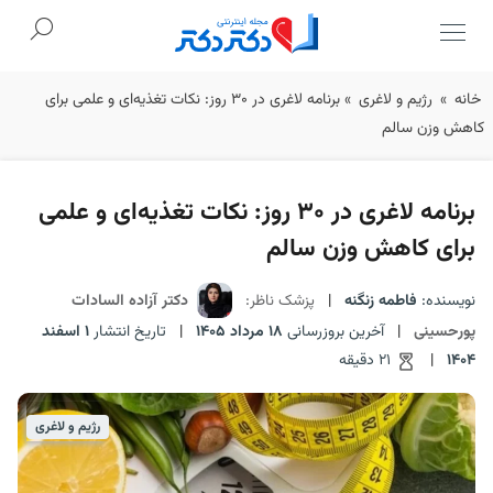
Ski
خانه
»
رژیم و لاغری
»
برنامه لاغری در ۳۰ روز: نکات تغذیه‌ای و علمی برای
t
کاهش وزن سالم
conten
برنامه لاغری در ۳۰ روز: نکات تغذیه‌ای و علمی
برای کاهش وزن سالم
نویسنده:
فاطمه زنگنه
|
پزشک ناظر:
دکتر آزاده السادات
پورحسینی
|
آخرین بروزرسانی
18 مرداد 1405
|
تاریخ انتشار
1 اسفند
1404
|
21 دقیقه
رژیم و لاغری