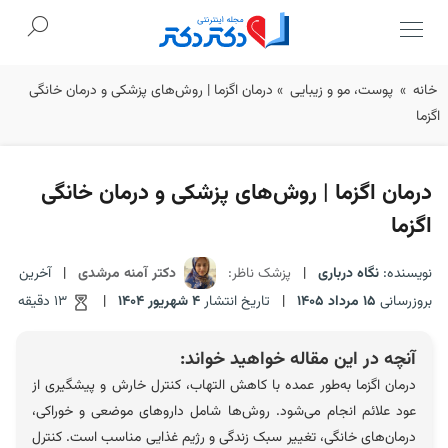
Ski
خانه
»
پوست، مو و زیبایی
»
درمان اگزما | روش‌های پزشکی و درمان خانگی
t
اگزما
conten
درمان اگزما | روش‌های پزشکی و درمان خانگی
اگزما
نویسنده:
نگاه درباری
|
پزشک ناظر:
دکتر آمنه مرشدی
|
آخرین
بروزرسانی
15 مرداد 1405
|
تاریخ انتشار
4 شهریور 1404
|
13 دقیقه
آنچه در این مقاله خواهید خواند:
درمان اگزما به‌طور عمده با کاهش التهاب، کنترل خارش و پیشگیری از
عود علائم انجام می‌شود. روش‌ها شامل داروهای موضعی و خوراکی،
درمان‌های خانگی، تغییر سبک زندگی و رژیم غذایی مناسب است. کنترل