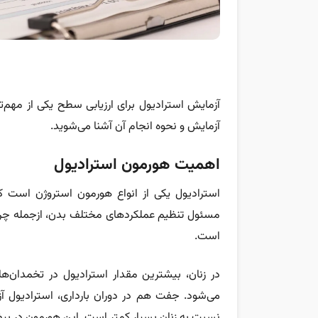
آزمایش استرادیول برای ارزیابی سطح یکی از مهم‌ت
آزمایش و نحوه انجام آن آشنا می‌شوید.
اهمیت هورمون استرادیول
استرادیول یکی از انواع هورمون استروژن است ک
مسئول تنظیم عملکردهای مختلف بدن، ازجمله چرخ
است.
در زنان، بیشترین مقدار استرادیول در تخمدان‌ها
می‌شود. جفت هم در دوران بارداری، استرادیول آزا
نسبت به زنان بسیار کمتر است. این هورمون در بیض