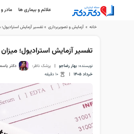
علائم و بیماری ها
مادر و
Ski
خانه
»
آزمایش و تصویربرداری
»
تفسیر آزمایش استرادیول؛ می
t
conten
تفسیر آزمایش استرادیول؛ میزان ن
نویسنده:
بهار رضاجو
|
پزشک ناظر:
دکتر یاسم
خرداد 1405
|
10 دقیقه