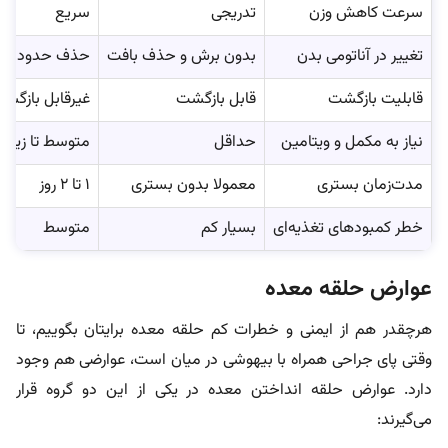
سرعت کاهش وزن
تدریجی
سریع
تغییر در آناتومی بدن
بدون برش و حذف بافت
حذف حدود ۸۰٪ معده
قابلیت بازگشت
قابل بازگشت
غیرقابل بازگش
نیاز به مکمل و ویتامین
حداقل
متوسط تا زیاد
مدت‌زمان بستری
معمولا بدون بستری
۱ تا ۲ روز
خطر کمبودهای تغذیه‌ای
بسیار کم
متوسط
عوارض حلقه معده
هرچقدر هم از ایمنی و خطرات کم حلقه معده برایتان بگوییم، تا
وقتی پای جراحی همراه با بیهوشی در میان است، عوارضی هم وجود
دارد. عوارض حلقه انداختن معده در یکی از این دو گروه قرار
می‌گیرند: