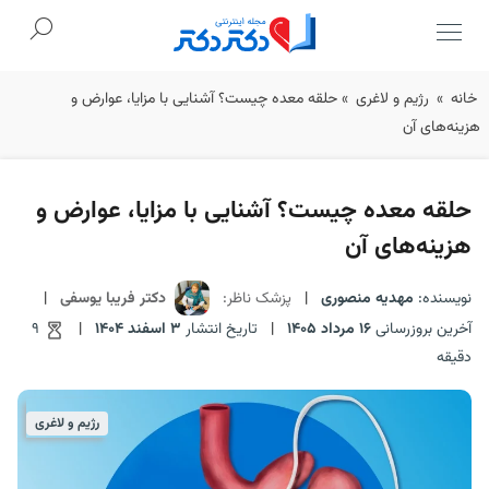
Ski
خانه
»
رژیم و لاغری
»
حلقه معده چیست؟ آشنایی با مزایا، عوارض و
t
هزینه‌های آن
conten
حلقه معده چیست؟ آشنایی با مزایا، عوارض و
هزینه‌های آن
نویسنده:
مهدیه منصوری
|
پزشک ناظر:
دکتر فریبا یوسفی
|
آخرین بروزرسانی
16 مرداد 1405
|
تاریخ انتشار
3 اسفند 1404
|
9
دقیقه
رژیم و لاغری