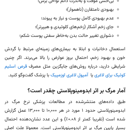
بی‌حسی موقت و به‌ندرت دائم نواحی برش؛
بهبودی نامتقارن (ناهموار)؛
عدم بهبودی کامل پوست و نیاز به پیوند؛
جای زخم آشکار (زخم‌های کلوئیدی و هیپرتر)؛
دشواری تغییر حالت بدن به‌خاطر سفتی پوست شکم؛
استعمال دخانیات و ابتلا به بیماری‌های زمینه‌ای مرتبط با گردش
خون و بهبود زخم، احتمال بروز عوارض را بالا می‌برند. اگر چنین
شرایطی دارید، درباره روش‌های جایگزین مثل مصرف
قرص اسلیم
کوئیک برای لاغری
یا
آمپول لاغری اوزمپیک
با پزشک گفت‌و‌گو کنید.
آمار مرگ بر اثر ابدومینوپلاستی چقدر است؟
طبق داده‌های منتشرشده در مطالعات پزشکی نرخ مرگ در
ابدومینوپلاستی حدود ۱ مورد در هر ۱۰,۰۰۰ تا ۱۳,۰۰۰ عمل گزارش
شده است (تقریبا کمتر از ۰.۰۸٪) و این عدد نشان‌دهنده احتمال
بسیار پایین مرگ بر اثر ابدومینوپلاستی است. معمولا علت اصلی