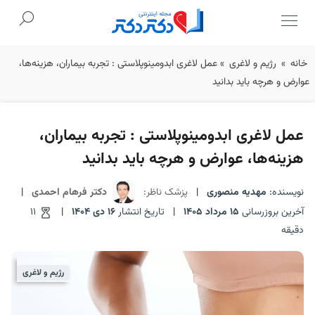
Ski
خانه
»
رژیم و لاغری
»
عمل لاغری ابدومینوپلاستی : تجربه بیماران، هزینه‌ها،
t
عوارض و هرچه باید بدانید
conten
عمل لاغری ابدومینوپلاستی : تجربه بیماران،
هزینه‌ها، عوارض و هرچه باید بدانید
نویسنده:
مهدیه منصوری
|
پزشک ناظر:
دکتر فرهام احمدی
|
آخرین بروزرسانی
15 مرداد 1405
|
تاریخ انتشار
16 دی 1404
|
11
دقیقه
رژیم و لاغری