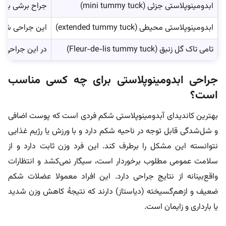
ابدومینوپلاستی جزئی (mini tummy tuck)
جراح برشی بسیا
ابدومینوپلاستی محیطی (extended tummy tuck)
این جراحی شامل
تامی تاک گل زنبق (Fleur-de-lis tummy tuck)
در این جراحی برش‌هایی در بخ
جراحی ابدومینوپلاستی برای چه کسی مناسب
است؟
بهترین کاندیدای آبدومینوپلاستی شکم فردی است که پوست اضافی
و شل‌شدگی قابل توجه در ناحیه شکم دارد و با ورزش یا رژیم غذایی
نتوانسته این مشکل را برطرف کند. این فرد وزن ثابت دارد و از
سلامت عمومی مطلوب برخوردار است، سیگار نمی‌کشد و انتظارات
واقع‌بینانه از نتایج جراحی دارد. این افراد معمولا عضلات شکم
ضعیف و ازهم‌گسیخته (دیاستاز) دارند که نتیجۀ کاهش وزن شدید
یا بارداری و زایمان است.