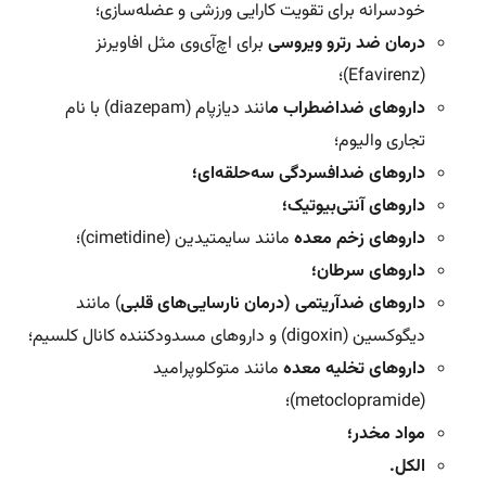
خودسرانه برای تقویت کارایی ورزشی و عضله‌سازی؛
درمان ضد رترو ویروسی
برای اچ‌آی‌وی مثل افاویرنز
(Efavirenz)؛
داروهای ضداضطراب م
انند دیازپام (diazepam) با نام
تجاری والیوم؛
داروهای ضدافسردگی سه‌حلقه‌ای؛
داروهای آنتی‌بیوتیک؛
داروهای زخم معده
مانند سایمتیدین (cimetidine)؛
داروهای سرطان؛
داروهای ضدآریتمی (درمان نارسایی‌های قلبی
) مانند
دیگوکسین (digoxin) و داروهای مسدودکننده کانال کلسیم؛
داروهای تخلیه معده
مانند متوکلوپرامید
(metoclopramide)؛
مواد مخدر؛
الکل.