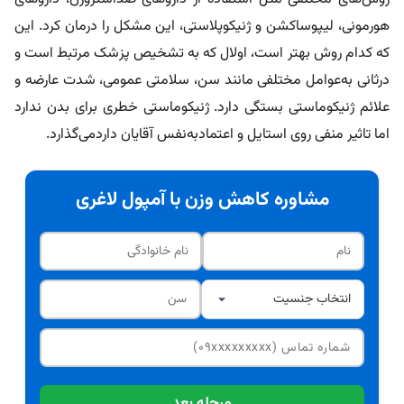
هورمونی، لیپوساکشن و ژنیکوپلاستی، این مشکل را درمان کرد. این
که کدام روش بهتر است، اولال که به تشخیص پزشک مرتبط است و
درثانی به‌عوامل مختلفی مانند سن، سلامتی عمومی، شدت عارضه و
علائم ژنیکوماستی بستگی دارد. ژنیکوماستی خطری برای بدن ندارد
اما تاثیر منفی روی استایل و اعتمادبه‌نفس آقایان داردمی‌گذارد.
مشاوره کاهش وزن با آمپول لاغری
مرحله بعد