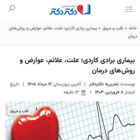
Ski
خانه
»
قلب و عروق
»
بیماری برادی کاردی؛ علت، علائم، عوارض و روش‌های
t
درمان
conten
بیماری برادی کاردی؛ علت، علائم، عوارض و
روش‌های درمان
نویسنده:
تحریریه دکتردکتر
|
آخرین بروزرسانی
12 مرداد 1405
|
تاریخ
انتشار
8 فروردین 1403
|
13 دقیقه
قلب و عروق