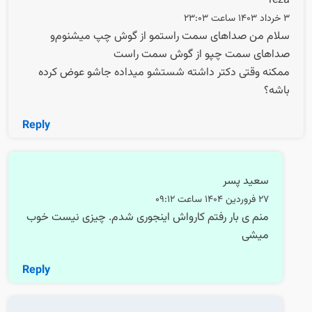
reza
3 خرداد 1403 ساعت 23:03
سلام من صداهای سمت راستمو از گوش چپ میشنوم‌و
صداهای سمت چپو از گوش سمت راست
ممکنه وقتی دکتر داشته شستشو میداده جاشو عوض کرده
باشه؟
Reply
سعید پسر
27 فروردین 1404 ساعت 09:12
منم ی بار رفتم کارواش اینجوری شدم. چیزی نیست خوب
میشی
Reply