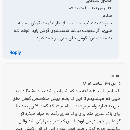
مشاور سلامتی
24 بهمن 1401 ساعت 07:20
سلام
با توجه به علایم ابتدا باید از نظر عفونت گوش معاینه
شین، اگر عفونت نباشه شستشوی گوش باید انجام شه
به متخصص" گوش حلق بینی مراجعه کنید
Reply
amin
15 دی 1401 ساعت 18:51
با سلام تقریبا ۲ هفته بود که شنواییم شده بود ۵۰ ۶۰ درصد
خیلی کم میشنیدم تا این که رفتم پیش متخصص گوش حلق
بینی یه قطره واسم نوشت ب اسم فنیکه گفت ۳ روز بعد بیا
برای پاک سازی منم برای پاک سازی رفتم یه میله میکرد تو
گوشام و جرم در می اورد تا این ک شنواییم اوکی شد وقتی
برگشتم خونه گوش چپم خونی بود و این ک الان گوش چپم