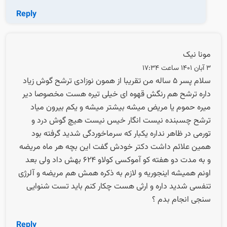
Reply
مونا نیک
3 آبان 1401 ساعت 17:34
سلام پسر ۵ ساله من تقریبا از همون نوزادی ترشح گوش زیاد
داره ترشح هم رنگش قهوه ای خیلی تیره هست مخصوصا دیر
میره حموم یا مریض میشه بیشتر میشه و یکم بیرون میاد
ترشح چسبنده نیست انگار خیس نیست هیچ گوش درد و
تورمی در ظاهر نداره یکبار که سرماخوردگی شدید گرفته بود
همین علائم داشت دکتر خودش گفت این بچه هر ماه مریضه
و به مدت دو هفته کو آموکسی کولاو ۶۲۴ بهش داد ولی بعد
اونم همیشه اینجوریه و لازم به ذکره همش هم مریضه و آلرژی
تنفسی شدید داره و ارثی هست چکار کنم باید تست شنوایی
سنجی انجام بدم ؟
Reply