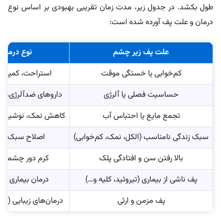
طول بکشد. در جدول زیر، مدت زمان تقریبی بهبودی بر اساس نوع
درمان و علت پف آورده شده است:
علت پف زیر چشم
نوع درمان
کم‌خوابی یا خستگی موقت
استراحت، کمپرس
حساسیت فصلی یا آلرژی
داروهای ضدآلرژی، ق
تجمع مایع یا احتباس آب
کاهش نمک، نوشیدن 
سبک زندگی نامناسب (الکل، نمک، کم‌خوابی)
اصلاح سبک زن
بالا رفتن سن و افتادگی پلک
کرم دور چشم، رت
پف ناشی از بیماری (تیروئید، کلیه و…)
درمان بیماری زمی
پف مزمن و ارثی
درمان‌های زیبایی (لیز