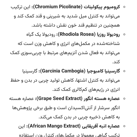
کرومیوم پیکولینات (Chromium Picolinate):
این ترکیب
می‌تواند به کنترل میل شدید به شیرینی و قند کمک کند و
همچنین در تنظیم قند خون نقش داشته باشد.
رودیولا روزیا (Rhodiola Rosea):
رودیولا یک گیاه
شناخته‌شده در مکمل‌های انرژی و کاهش وزن است که
می‌تواند به فعال شدن آنزیم‌های مرتبط با چربی‌سوزی کمک
کند.
گارسینیا کامبوجیا (Garcinia Cambogia):
گارسینیا
می‌تواند به کنترل اشتها، کاهش تولید چربی در بدن و حفظ
انرژی در رژیم‌های کم‌کالری کمک کند.
عصاره هسته انگور (Grape Seed Extract):
عصاره هسته
انگور سرشار از آنتی‌اکسیدان است و طبق برخی پژوهش‌ها
به کاهش ذخیره چربی در بدن کمک می‌کند.
عصاره انبه آفریقایی (African Mango Extract):
این
ترکیب گیاهی معمولا در مکمل‌های کنترل وزن استفاده