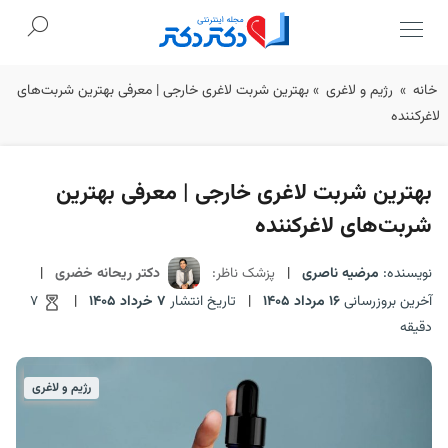
Ski
خانه
»
رژیم و لاغری
»
بهترین شربت لاغری خارجی | معرفی بهترین شربت‌های
t
لاغرکننده
conten
بهترین شربت لاغری خارجی | معرفی بهترین
شربت‌های لاغرکننده
نویسنده:
مرضیه ناصری
|
پزشک ناظر:
دکتر ریحانه خضری
|
آخرین بروزرسانی
16 مرداد 1405
|
تاریخ انتشار
7 خرداد 1405
|
7
دقیقه
رژیم و لاغری