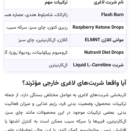
نام شربت لاغری
ترکیبات مهم
Flash Burn
زالزالک، شاه‌بلوط هندی، عصاره هسته 
Raspberry Ketone Drops
رزبری کتون، چای سبز، سرکه سیب
مولتی کلاژن ELMNT
کلاژن، ال‌کارنیتین، چای سبز
Nutravit Diet Drops
کرومیوم پیکولینات، رودیولا روزیا، گارس
شربت Liquid L-Carnitine
ال‌کارنیتین
آیا واقعا شربت‌های لاغری خارجی مؤثرند؟
اثربخشی شربت‌های لاغری به عوامل مختلفی بستگی دارد، از جمله
ترکیبات محصول، وضعیت بدنی فرد، رژیم غذایی و میزان فعالیت
بدنی. بعضی ترکیبات موجود در این محصولات مانند چای سبز،
ال‌کارنیتین، فیبرها یا سرکه سیب ممکن است به کنترل اشتها یا
افزایش نسبی متابولیسم کمک کنند. با این حال، تحقیقات علمی