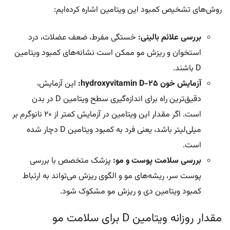
بررسی علائم بالینی:
خستگی مفرط، ضعف عضلات، درد
استخوان و ریزش مو ممکن است نشانه‌های کمبود ویتامین
D باشند.
آزمایش خون 25-hydroxyvitamin D:
این آزمایش،
دقیق‌ترین راه برای اندازه‌گیری سطح ویتامین D در بدن
است. اگر مقدار این ویتامین در آزمایش کمتر از ۲۰ نانوگرم بر
میلی‌لیتر باشد، یعنی فرد به کمبود ویتامین D دچار شده
است.
بررسی سلامت پوست و مو:
پزشک متخصص با بررسی
پوست سر، ریشه‌های مو و الگوی ریزش می‌تواند به ارتباط
کمبود ویتامین دی و ریزش مو مشکوک شود.
مقدار روزانه ویتامین D برای سلامت مو
ویتامین دی در تنظیم چرخه رشد مو و جلوگیری از ریزش‌های ناگهانی
و غیرطبیعی موها بسیار موثر است. برای تامین نیاز روزانه بدن به