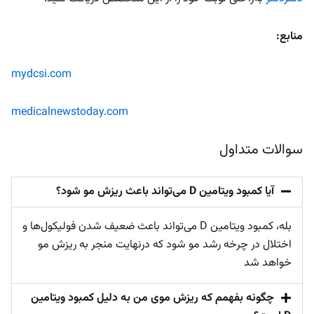
mydcsi.com
medicalnewstoday.com
سوالات متداول
آیا کمبود ویتامین D می‌تواند باعث ریزش مو شود؟
بله، کمبود ویتامین D می‌تواند باعث ضعیف شدن فولیکول‌ها و
اختلال در چرخه رشد مو شود که درنهایت منجر به ریزش مو
خواهد شد
چگونه بفهمم که ریزش موی من به دلیل کمبود ویتامین
D است؟
روزانه چقدر ویتامین D برای جلوگیری از ریزش مو نیاز