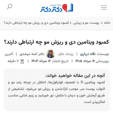
Ski
خانه
»
پوست، مو و زیبایی
»
کمبود ویتامین دی و ریزش مو چه ارتباطی دارند؟
t
conten
کمبود ویتامین دی و ریزش مو چه ارتباطی دارند؟
نویسنده:
نگاه درباری
|
پزشک ناظر:
دکتر آمنه مرشدی
|
آخرین
بروزرسانی
16 مرداد 1405
|
تاریخ انتشار
12 مرداد 1404
|
7 دقیقه
آنچه در این مقاله خواهید خواند:
کمبود ویتامین D با تضعیف فولیکول‌ها، اختلال در چرخه رشد مو و
التهاب پوست سر، موجب نازک‌شدن و ریزش مو می‌شود. تشخیص از
طریق آزمایش خون و درمان با مکمل، نور خورشید و رژیم غذایی مناسب
امکان‌پذیر است.