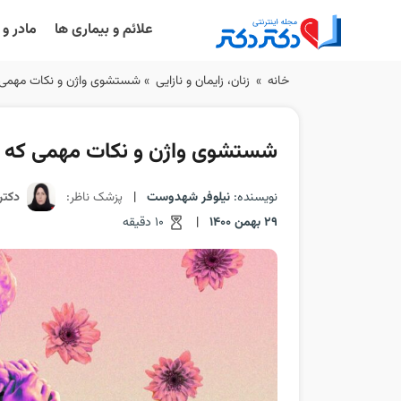
علائم و بیماری ها
مادر و
Ski
خانه
»
زنان، زایمان و نازایی
»
شستشوی واژن و نکات مهمی که د
t
conten
شستشوی واژن و نکات مهمی که دربا
نویسنده:
نیلوفر شهدوست
|
پزشک ناظر:
دکتر
29 بهمن 1400
|
10 دقیقه