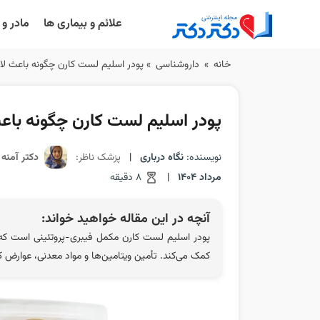
علائم و بیماری ها
مادر و
Ski
خانه
»
داروشناسی
»
پودر اسلیم لست کارن چگونه باعث ل
t
conten
پودر اسلیم لست کارن چگونه باع
نویسنده:
نگاه درباری
|
پزشک ناظر:
دکتر آمنه
مرداد 1404
|
8 دقیقه
آنچه در این مقاله خواهید خواند:
پودر اسلیم لست کارن مکمل فیبری-پروتئینی است که
کمک می‌کند. تأمین ویتامین‌ها و مواد معدنی، عوارض کم و مناسب