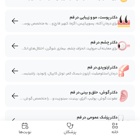
دکتر پوست، مو و زیبایی در قم
برای درمان آکنه، پسوریازیس، اگزما، کهیر، قارچ و... به متخصص پوست و مو مراجعه می‌شود. متخصصان پوست و مو از درمان‌های دارویی و تجهیزات مختلف برای درمان مشکلات پوست و مو بهره می‌برند. برای دریافت نوبت متخصص پوست، مو و زیبایی به سیستم نوبت دکتر آنلاین سایت دکتردکتر مراجعه کنید.
دکتر چشم در قم
برای معاینه آب مروارید، انحراف چشم، بیماری شوگرن، اختلال‌های انكساری به چشم‌پزشک مراجعه می‌شود . متخصص چشم قم با تشخیص و انتخاب روش‌های مختلف مشکلات دستگاه چشمی را بررسی و درمان می‌کنند. دریافت نوبت متخصص چشم با سایت دکتردکتر به‌شکل اینترنتی برایتان مقدور است.
دکتر ارتوپدی در قم
درمان استئومیلیت، آرتروز، دیسک کمر، تونل کارپال، زانودرد، راشیتیسم، پای چنبری و... به‌عهده ارتوپدها است. متخصصان ارتوپدی وضعیت و مشکلات استخوان و مفاصل را بررسی و درمان می‌کنند. برای دریافت نوبت متخصص ارتوپدی می‌توانید از سایت دکتردکتر نوبت اینترنتی بگیرید.
دکتر گوش، حلق و بینی در قم
عفونت گوش، پولیپ، آلرژی، رینیت، سینوزیت و... را متخصص گوش‌، حلق و بینی درمان می‌کند. متخصصان گوش، حلق و بینی مشکلات دستگاه تنفس و راه‌های هوایی را شناسایی و درمان می‌کنند. دریافت نوبت متخصص گوش، حلق و بینی به‌طور اینترنتی با مراجعه به سایت دکتردکتر امکان‌پذیر است.
دکتر پزشک عمومی در قم
بیماری‌هایی مانند فشار خون، ذات‌الریه و مشکلات کبد با مراجعه به پزشک عمومی درمان می‌شوند. پزشکان عمومی طیف وسیعی از بیماری‌های مختلف را تشخیص می‌دهند و درمان می‌کنند. برای دریافت نوبت پزشک عمومی به سایت دکتردکتر مراجعه کنید و نوبت بگیرید.
خانه
پزشکان
نوبت‌ها