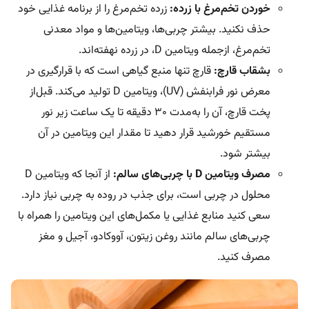
خوردن تخم‌مرغ با زرده:
زرده تخم‌مرغ را از برنامه غذایی خود
حذف نکنید. بیشتر چربی‌ها، ویتامین‌ها و مواد معدنی
تخم‌مرغ، ازجمله ویتامین D، در زرده نهفته‌اند.
بشقاب قارچ‌:
قارچ‌ تنها منبع گیاهی است که با قرارگیری در
معرض نور فرابنفش (UV)، ویتامین D تولید می‌کند. قبل‌از
پخت قارچ‌، آن را به‌مدت ۳۰ دقیقه تا یک ساعت زیر نور
مستقیم خورشید قرار دهید تا مقدار این ویتامین در آن
بیشتر شود.
مصرف ویتامین D با چربی‌های سالم:
از آنجا که ویتامین D
محلول در چربی است، برای جذب در روده به چربی نیاز دارد.
سعی کنید منابع غذایی یا مکمل‌های این ویتامین را همراه با
چربی‌های سالم مانند روغن زیتون، آووکادو، آجیل و مغز
مصرف کنید.