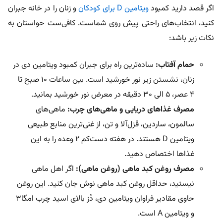
اگر قصد دارید کمبود
ویتامین D برای کودکان
و زنان را در خانه جبران
کنید، انتخاب‌های راحتی پیش روی شماست. کافی‌ست حواستان به
نکات زیر باشد:
حمام آفتاب:
ساده‌ترین راه برای جبران کمبود ویتامین دی در
زنان، نشستن زیر نور خورشید است. بین ساعات ۱۰ صبح تا
۴ عصر، ۵ الی ۳۰ دقیقه در معرض نور خورشید بمانید.
مصرف غذاهای دریایی و ماهی‌های چرب:
ماهی‌های
سالمون، ساردین، قزل‌آلا و تن، از غنی‌ترین منابع طبیعی
ویتامین D هستند. در هفته دست‌کم ۲ وعده را به این
غذاها اختصاص دهید.
مصرف روغن کبد ماهی (روغن ماهی):
اگر اهل ماهی
نیستید، حداقل روغن کبد ماهی نوش جان کنید. این روغن
حاوی مقادیر فراوان ویتامین دی، دُز بالای اسید چرب امگا۳
و ویتامین A است.