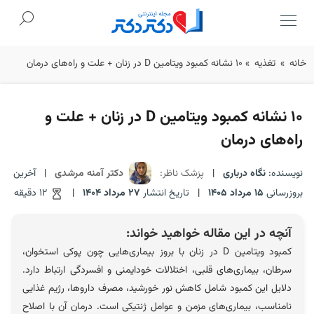
Ski
خانه
»
تغذیه
»
10 نشانه کمبود ویتامین D در زنان + علت و راه‌های درمان
t
conten
10 نشانه کمبود ویتامین D در زنان + علت و
راه‌های درمان
نویسنده:
نگاه درباری
|
پزشک ناظر:
دکتر آمنه مرشدی
|
آخرین
بروزرسانی
15 مرداد 1405
|
تاریخ انتشار
27 مرداد 1404
|
12 دقیقه
آنچه در این مقاله خواهید خواند:
کمبود ویتامین D در زنان با بروز بیماری‌هایی چون پوکی استخوان،
سرطان، بیماری‌های قلبی، اختلالات خودایمنی و افسردگی ارتباط دارد.
دلایل این کمبود شامل کاهش نور خورشید، مصرف داروها، رژیم غذایی
نامناسب، بیماری‌های مزمن و عوامل ژنتیکی است. درمان آن با اصلاح