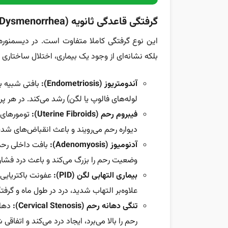
گرفتگی قاعدگی ثانویه (Secondary Dysmenorrhea)
این نوع گرفتگی کاملا متفاوت است. در دیسمنوره 
بلکه نشانه‌ای از وجود یک بیماری، اختلال ساختاری
آندومتریوز (Endometriosis):
بافتی شبیه به
لوله‌های فالوپ یا لگن) رشد می‌کند. در هر 
فیبروم رحم (Uterine Fibroids):
تومورهای
دیواره رحم می‌رویند و باعث انقباض‌های شد
آدنومیوز (Adenomyosis):
بافت داخلی رحم 
وضعیت رحم را بزرگ می‌کند و باعث درد فشا
بیماری التهابی لگن (PID):
عفونت باکتریایی 
علاوه‌بر التهاب شدید، درد در طول ماه و گرفتگ
تنگی دهانه رحم (Cervical Stenosis):
دهان
رحم را بالا می‌برد، ایجاد درد می‌کند و اتفاقی