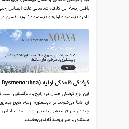
یافتن ریشۀ این کلاف، شناسایی علت انقباض رحم
قلمرو دیسمنوره اولیه و دیسمنوره ثانویه تقسیم می
گرفتگی قاعدگی اولیه (Primary Dysmenorrhea)
این نوع گرفتگی همان درد رایج و نام‌آشنایی است که
آن آشنا می‌شوند. در دیسمنوره اولیه، هیچ بیمار
چیز زیر سر فرآیندهای طبیعی بدن است. بنابراین ن
مسئله زیر سر پروستاگلاندین‌هاست: