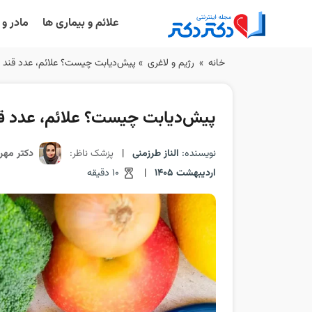
علائم و بیماری ها
مادر و
Ski
خانه
»
رژیم و لاغری
»
پیش‌دیابت چیست؟ علائم، عدد قند 
t
conten
پیش‌دیابت چیست؟ علائم، عدد ق
نویسنده:
الناز طرزمنی
|
پزشک ناظر:
دکتر مهرن
اردیبهشت 1405
|
10 دقیقه