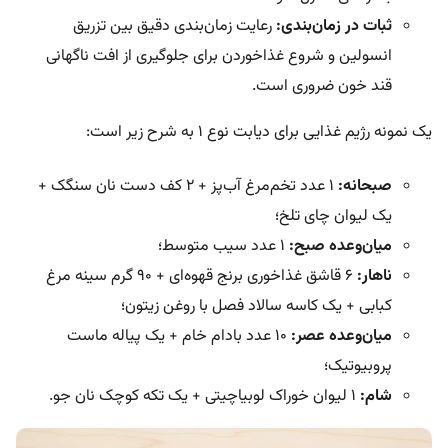
ثبات در زمان‌بندی:
رعایت زمان‌بندی دقیق بین تزریق
انسولین و شروع غذاخوردن برای جلوگیری از افت ناگهانی
قند خون ضروری است.
یک نمونه رژیم غذایی برای دیابت نوع ۱ به شرح زیر است:
صبحانه:
۱ عدد تخم‌مرغ آب‌پز + ۲ کف دست نان سنگک +
یک لیوان چای تلخ؛
میان‌وعده صبح:
۱ عدد سیب متوسط؛
ناهار:
۶ قاشق غذاخوری برنج قهوه‌ای + ۹۰ گرم سینه مرغ
کبابی + یک کاسه سالاد فصل با روغن زیتون؛
میان‌وعده عصر:
۱۰ عدد بادام خام + یک پیاله ماست
پروبیوتیک؛
شام:
۱ لیوان خوراک لوبیاچیتی + یک تکه کوچک نان جو.