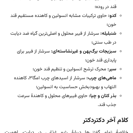
قند در روده؛
کدو:
حاوی ترکیبات مشابه انسولین و کاهنده مستقیم قند
خون؛
شنبلیله:
سرشار از فیبر محلول و اصلی‌ترین گیاه ضد دیابت
در طب سنتی؛
سبزیجات برگ‌پهن و غیرنشاسته‌ای:
سرشار از فیبر برای
پایداری قند خون؛
سیر:
محرک ترشح انسولین و تنظیم قند خون؛
ماهی‌های چرب:
سرشار از اسیدهای چرب امگا۳، کاهنده
التهاب و بهبودبخش حساسیت به انسولین؛
بذر کتان و چیا:
حاوی فیبرهای محلول و کاهندۀ سرعت
جذب قند.
کلام آخر دکتردکتر
خلاصۀ تمام گفتنی‌ها دربارۀ رژیم غذایی در دیابت، اهمیت