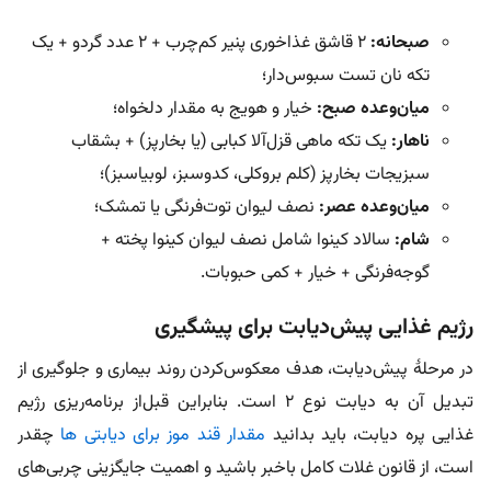
صبحانه:
۲ قاشق غذاخوری پنیر کم‌چرب + ۲ عدد گردو + یک
تکه نان تست سبوس‌دار؛
میان‌وعده صبح:
خیار و هویج به مقدار دلخواه؛
ناهار:
یک تکه ماهی قزل‌آلا کبابی (یا بخارپز) + بشقاب
سبزیجات بخارپز (کلم بروکلی، کدوسبز، لوبیاسبز)؛
میان‌وعده عصر:
نصف لیوان توت‌فرنگی یا تمشک؛
شام:
سالاد کینوا شامل نصف لیوان کینوا پخته +
گوجه‌فرنگی + خیار + کمی حبوبات.
رژیم غذایی پیش‌دیابت برای پیشگیری
در مرحلۀ پیش‌دیابت، هدف معکوس‌کردن روند بیماری و جلوگیری از
تبدیل آن به دیابت نوع ۲ است. بنابراین قبل‌از برنامه‌ریزی رژیم
غذایی پره دیابت، باید بدانید
مقدار قند موز برای دیابتی ها
چقدر
است، از قانون غلات کامل باخبر باشید و اهمیت جایگزینی چربی‌های