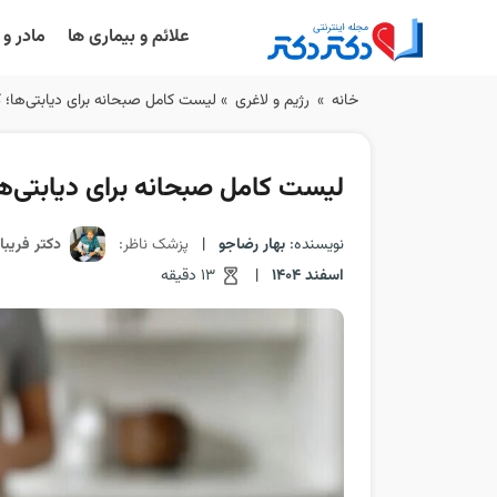
علائم و بیماری ها
مادر و
Ski
خانه
»
رژیم و لاغری
»
لیست کامل صبحانه برای دیابتی‌ها؛ کن
t
conten
لیست کامل صبحانه برای دیابتی‌ها؛
نویسنده:
بهار رضاجو
|
پزشک ناظر:
دکتر فریبا
اسفند 1404
|
13 دقیقه