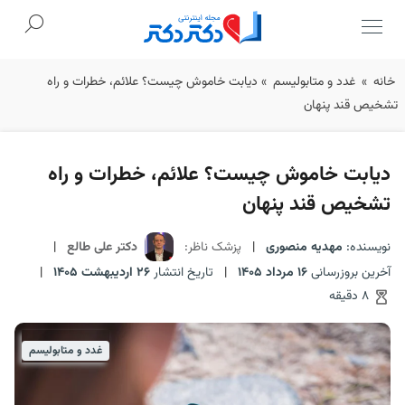
Ski
خانه
»
غدد و متابولیسم
»
دیابت خاموش چیست؟ علائم، خطرات و راه
t
تشخیص قند پنهان
conten
دیابت خاموش چیست؟ علائم، خطرات و راه
تشخیص قند پنهان
نویسنده:
مهدیه منصوری
|
پزشک ناظر:
دکتر علی طالع
|
آخرین بروزرسانی
16 مرداد 1405
|
تاریخ انتشار
26 اردیبهشت 1405
|
8 دقیقه
غدد و متابولیسم